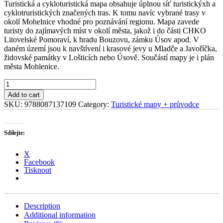
Turistická a cykloturistická mapa obsahuje úplnou síť turistickýxh a
cyklotruristických značených tras. K tomu navíc vybrané trasy v
okolí Mohelnice vhodné pro poznávání regionu. Mapa zavede
turisty do zajímavých míst v okolí města, jakož i do části CHKO
Litovelské Pomoraví, k hradu Bouzovu, zámku Úsov apod. V
daném území jsou k navštívení i krasové jevy u Mladče a Javoříčka,
židovské památky v Lošticích nebo Úsově. Součástí mapy je i plán
města Mohlenice.
MOHELNICKO
quantity
Add to cart
SKU:
9788087137109
Category:
Turistické mapy + průvodce
Sdílejte:
X
Facebook
Tisknout
Description
Additional information