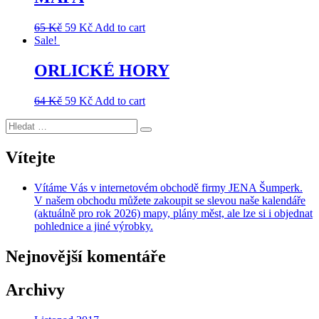
65
Kč
59
Kč
Add to cart
Sale!
ORLICKÉ HORY
64
Kč
59
Kč
Add to cart
Hledat:
Hledání
Vítejte
Vítáme Vás v internetovém obchodě firmy JENA Šumperk.
V našem obchodu můžete zakoupit se slevou naše kalendáře
(aktuálně pro rok 2026) mapy, plány měst, ale lze si i objednat
pohlednice a jiné výrobky.
Nejnovější komentáře
Archivy