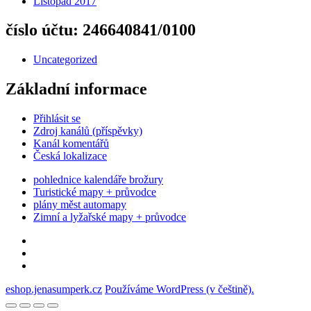
Listopad 2017
číslo účtu: 246640841/0100
Uncategorized
Základní informace
Přihlásit se
Zdroj kanálů (příspěvky)
Kanál komentářů
Česká lokalizace
pohlednice kalendáře brožury
Turistické mapy + průvodce
plány měst automapy
Zimní a lyžařské mapy + průvodce
Pokladna
eshop.jenasumperk.cz
Používáme WordPress (v češtině).