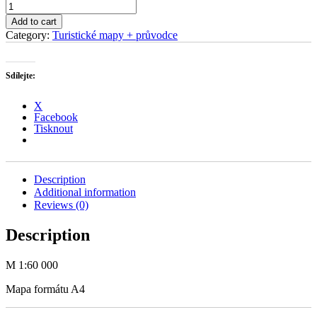
Hrubý
Jeseník
Add to cart
Okolí
Category:
Turistické mapy + průvodce
Pradědu
quantity
Sdílejte:
X
Facebook
Tisknout
Description
Additional information
Reviews (0)
Description
M 1:60 000
Mapa formátu A4