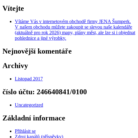
Vítejte
Vítáme Vás v internetovém obchodě firmy JENA Šumperk.
V našem obchodu můžete zakoupit se slevou naše kalendáře
(aktuálně pro rok 2026) mapy, plány měst, ale lze si i objednat
pohlednice a jiné výrobky.
Nejnovější komentáře
Archivy
Listopad 2017
číslo účtu: 246640841/0100
Uncategorized
Základní informace
Přihlásit se
Zdroj kanálů (příspěvky)