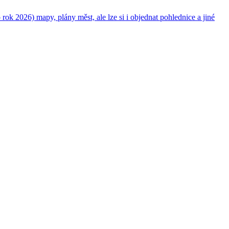
 2026) mapy, plány měst, ale lze si i objednat pohlednice a jiné