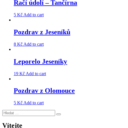
Račí údolí – Tančírna
5
Kč
Add to cart
Pozdrav z Jeseníků
8
Kč
Add to cart
Leporelo Jeseníky
19
Kč
Add to cart
Pozdrav z Olomouce
5
Kč
Add to cart
Hledat:
Hledání
Vítejte