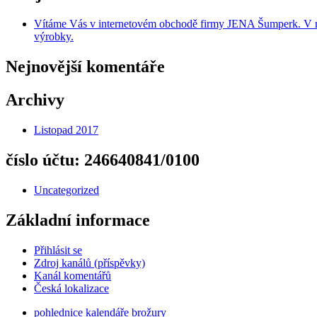
Vítáme Vás v internetovém obchodě firmy JENA Šumperk. V naše
výrobky.
Nejnovější komentáře
Archivy
Listopad 2017
číslo účtu: 246640841/0100
Uncategorized
Základní informace
Přihlásit se
Zdroj kanálů (příspěvky)
Kanál komentářů
Česká lokalizace
pohlednice kalendáře brožury