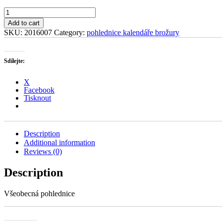
Karlova
Studánka
Add to cart
–
SKU:
2016007
Category:
pohlednice kalendáře brožury
Jeseníky
quantity
Sdílejte:
X
Facebook
Tisknout
Description
Additional information
Reviews (0)
Description
Všeobecná pohlednice