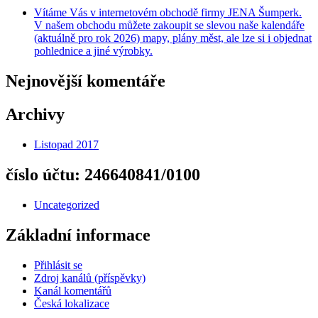
Vítáme Vás v internetovém obchodě firmy JENA Šumperk.
V našem obchodu můžete zakoupit se slevou naše kalendáře
(aktuálně pro rok 2026) mapy, plány měst, ale lze si i objednat
pohlednice a jiné výrobky.
Nejnovější komentáře
Archivy
Listopad 2017
číslo účtu: 246640841/0100
Uncategorized
Základní informace
Přihlásit se
Zdroj kanálů (příspěvky)
Kanál komentářů
Česká lokalizace