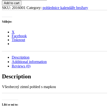
pod
Add to cart
Pradědem
SKU:
2016001
Category:
pohlednice kalendáře brožury
quantity
Sdílejte:
X
Facebook
Tisknout
Description
Additional information
Reviews (0)
Description
Všeobecný zimní pohled s mapkou
Líbí se mi to: