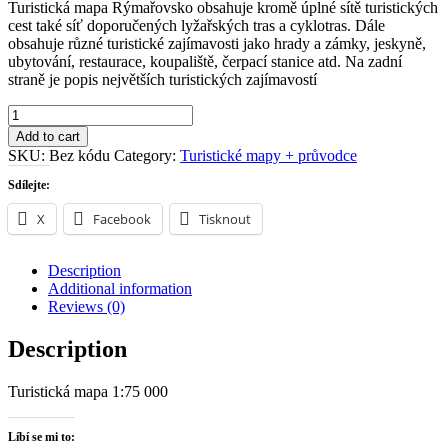
Turistická mapa Rýmařovsko obsahuje kromě úplné sítě turistických
cest také síť doporučených lyžařských tras a cyklotras. Dále
obsahuje různé turistické zajímavosti jako hrady a zámky, jeskyně,
ubytování, restaurace, koupaliště, čerpací stanice atd. Na zadní
straně je popis největších turistických zajímavostí
Rýmařovsko
quantity
Add to cart
SKU:
Bez kódu
Category:
Turistické mapy + průvodce
Sdílejte:
X
Facebook
Tisknout
Description
Additional information
Reviews (0)
Description
Turistická mapa 1:75 000
Líbí se mi to: