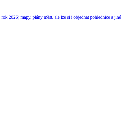
 2026) mapy, plány měst, ale lze si i objednat pohlednice a jiné