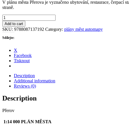
V plánu města Přerova je vyznačeno ubytování, restaurace, čerpací stan
straně.
Přerov
quantity
Add to cart
SKU:
9788087137192
Category:
plány měst automapy
Sdílejte:
X
Facebook
Tisknout
Description
Additional information
Reviews (0)
Description
Přerov
1:14 000 PLÁN MĚSTA