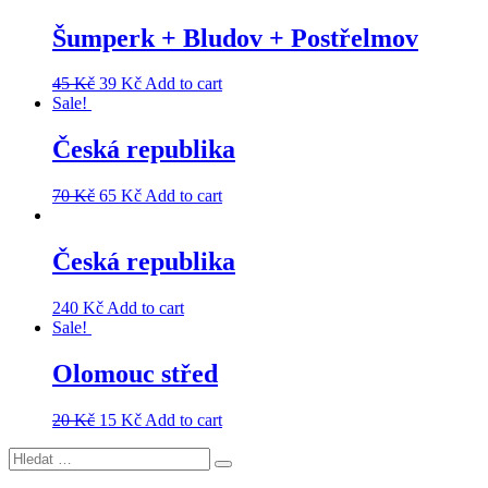
Šumperk + Bludov + Postřelmov
45
Kč
39
Kč
Add to cart
Sale!
Česká republika
70
Kč
65
Kč
Add to cart
Česká republika
240
Kč
Add to cart
Sale!
Olomouc střed
20
Kč
15
Kč
Add to cart
Hledat:
Hledání