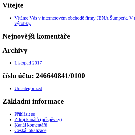
Vítejte
Vítáme Vás v internetovém obchodě firmy JENA Šumperk. V naše
výrobky.
Nejnovější komentáře
Archivy
Listopad 2017
číslo účtu: 246640841/0100
Uncategorized
Základní informace
Přihlásit se
Zdroj kanálů (příspěvky)
Kanál komentářů
Česká lokalizace