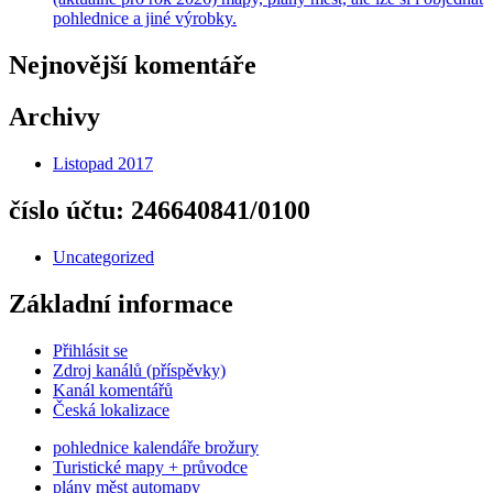
pohlednice a jiné výrobky.
Nejnovější komentáře
Archivy
Listopad 2017
číslo účtu: 246640841/0100
Uncategorized
Základní informace
Přihlásit se
Zdroj kanálů (příspěvky)
Kanál komentářů
Česká lokalizace
pohlednice kalendáře brožury
Turistické mapy + průvodce
plány měst automapy