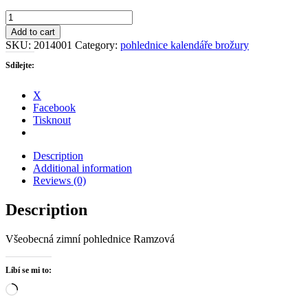
Pozdrav
z
Add to cart
Ramzové
SKU:
2014001
Category:
pohlednice kalendáře brožury
quantity
Sdílejte:
X
Facebook
Tisknout
Description
Additional information
Reviews (0)
Description
Všeobecná zimní pohlednice Ramzová
Líbí se mi to:
Načítání…