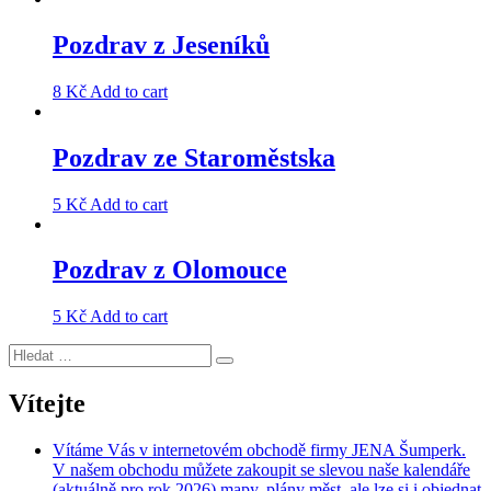
Pozdrav z Jeseníků
8
Kč
Add to cart
Pozdrav ze Staroměstska
5
Kč
Add to cart
Pozdrav z Olomouce
5
Kč
Add to cart
Hledat:
Hledání
Vítejte
Vítáme Vás v internetovém obchodě firmy JENA Šumperk.
V našem obchodu můžete zakoupit se slevou naše kalendáře
(aktuálně pro rok 2026) mapy, plány měst, ale lze si i objednat