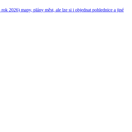
 2026) mapy, plány měst, ale lze si i objednat pohlednice a jiné