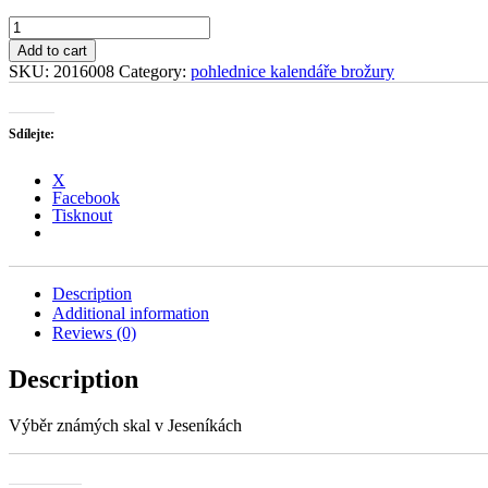
Po
skalách
Add to cart
Jeseníků
SKU:
2016008
Category:
pohlednice kalendáře brožury
quantity
Sdílejte:
X
Facebook
Tisknout
Description
Additional information
Reviews (0)
Description
Výběr známých skal v Jeseníkách