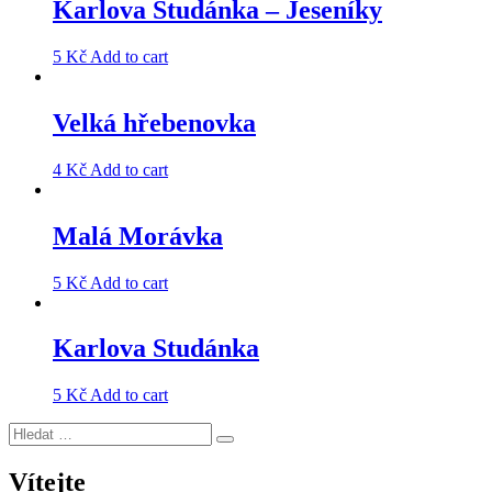
Karlova Studánka – Jeseníky
5
Kč
Add to cart
Velká hřebenovka
4
Kč
Add to cart
Malá Morávka
5
Kč
Add to cart
Karlova Studánka
5
Kč
Add to cart
Hledat:
Hledání
Vítejte