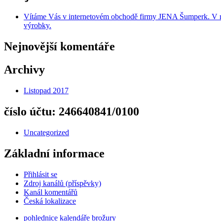
Vítáme Vás v internetovém obchodě firmy JENA Šumperk. V naše
výrobky.
Nejnovější komentáře
Archivy
Listopad 2017
číslo účtu: 246640841/0100
Uncategorized
Základní informace
Přihlásit se
Zdroj kanálů (příspěvky)
Kanál komentářů
Česká lokalizace
pohlednice kalendáře brožury