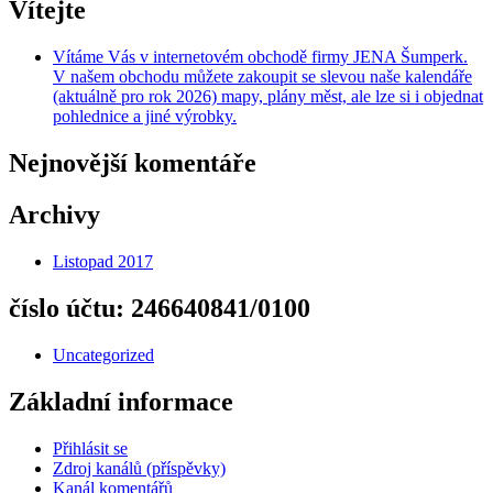
Vítejte
Vítáme Vás v internetovém obchodě firmy JENA Šumperk.
V našem obchodu můžete zakoupit se slevou naše kalendáře
(aktuálně pro rok 2026) mapy, plány měst, ale lze si i objednat
pohlednice a jiné výrobky.
Nejnovější komentáře
Archivy
Listopad 2017
číslo účtu: 246640841/0100
Uncategorized
Základní informace
Přihlásit se
Zdroj kanálů (příspěvky)
Kanál komentářů