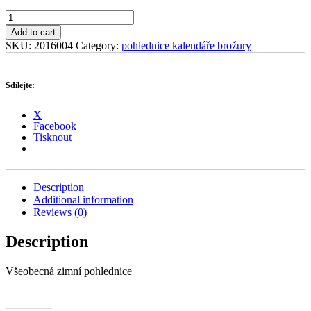
Malá
Morávka
Add to cart
quantity
SKU:
2016004
Category:
pohlednice kalendáře brožury
Sdílejte:
X
Facebook
Tisknout
Description
Additional information
Reviews (0)
Description
Všeobecná zimní pohlednice