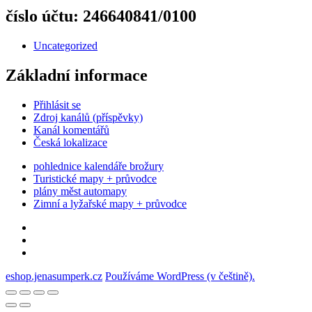
číslo účtu: 246640841/0100
Uncategorized
Základní informace
Přihlásit se
Zdroj kanálů (příspěvky)
Kanál komentářů
Česká lokalizace
pohlednice kalendáře brožury
Turistické mapy + průvodce
plány měst automapy
Zimní a lyžařské mapy + průvodce
Pokladna
eshop.jenasumperk.cz
Používáme WordPress (v češtině).