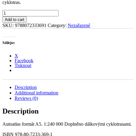
cyklotras.
Česká
republika
Add to cart
s
SKU:
9788072333691
Category:
Nezařazené
cyklotrasami
quantity
Sdílejte:
X
Facebook
Tisknout
Description
Additional information
Reviews (0)
Description
Autoatlas formát A5. 1:240 000 Doplněno dálkovými cyklotrasami.
ISBN 978-80-7233-369-1