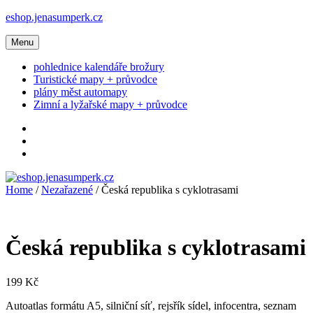
Přejít
eshop.jenasumperk.cz
k
obsahu
Menu
webu
pohlednice kalendáře brožury
Turistické mapy + průvodce
plány měst automapy
Zimní a lyžařské mapy + průvodce
Pokladna
Home
/
Nezařazené
/ Česká republika s cyklotrasami
Česká republika s cyklotrasami
199
Kč
Autoatlas formátu A5, silniční síť, rejsřík sídel, infocentra, seznam