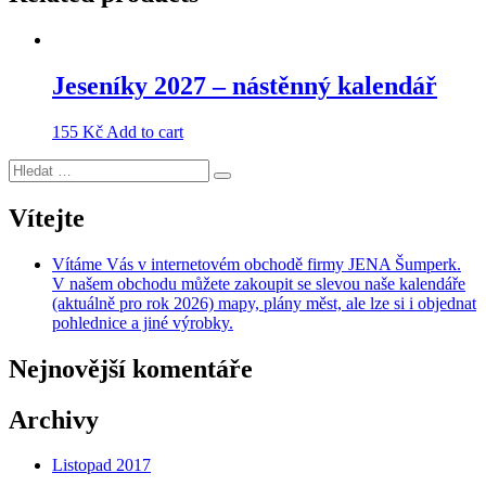
Jeseníky 2027 – nástěnný kalendář
155
Kč
Add to cart
Hledat:
Hledání
Vítejte
Vítáme Vás v internetovém obchodě firmy JENA Šumperk.
V našem obchodu můžete zakoupit se slevou naše kalendáře
(aktuálně pro rok 2026) mapy, plány měst, ale lze si i objednat
pohlednice a jiné výrobky.
Nejnovější komentáře
Archivy
Listopad 2017